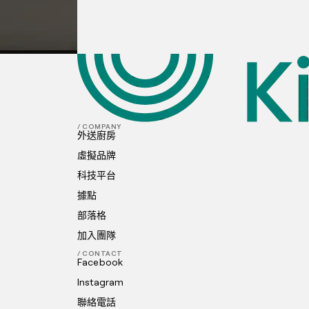
我已閱讀並理解並同意
隱私政策
和
Cookie 
送出
/ COMPANY
外送廚房
虛擬品牌
科技平台
據點
部落格
加入團隊
/ CONTACT
Facebook
Instagram
聯絡電話