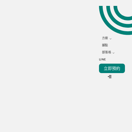
JANUARY 26, 2026
餐飲創業新趨勢：透視台
灣十大頂尖連鎖加盟經營
方案
模式
據點
部落格
LINE
立即預約
VIEW ALL
連鎖加盟已成為驅動台灣經濟發展最具活力且影響力的核心力
量。過去數十年來，台灣不僅全方位擁抱跨產業的加盟商業模
式，更孕育出多個揚名國際的本土加盟品牌。從橫掃全球的手
搖飲巨頭，到極具在地特色的小吃攤位型店面，台灣已然成為
加盟模式創新與擴張的全球指標性樞紐。