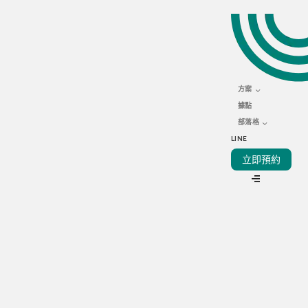
APRIL 19, 2024
融合餐廳技術組合 精簡業
務提高利潤
方案
據點
部落格
LINE
立即預約
VIEW ALL
因應餐飲行業的趨勢變化，餐廳技術對於業務、銷售以及利潤
都至關重要。近年科技發展迅速，多個嶄新技術逐漸崛起，透
過正確的餐廳技術組合，可以有效精簡業務、提高效率，甚至
大幅增加利潤。但要在龐大的市場，找到合適的技術組合實在
不易。其實，透過融合餐廳技術，有助提升業務效率。閲讀本
文，Kitchen Now詳細介紹餐廳技術，並整理了融合技術的重
要性，以及對餐廳科技未來的影響，助你的餐飲業務更上一層
樓！