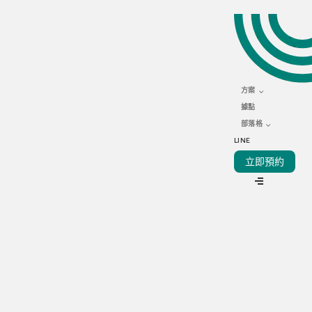
MARCH 31, 2025
如何提升商業廚房的員工
生產力？
方案
據點
部落格
LINE
立即預約
VIEW ALL
在競爭激烈的餐飲業中，商業廚房的員工生產力會直接影響餐
廳的營運效率和盈利。提升員工生產力不僅能優化工作流程，
降低成本，更能提升員工士氣，創造更積極的工作環境。閲讀
本文，Kitchen Now深入整理了提升商業廚房員工生產力的關
鍵策略，助你邁向成功。
提升商業廚房員工生產力的5大關鍵策略