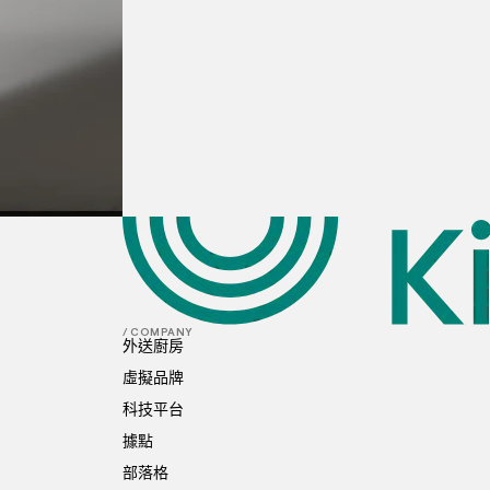
10-20
訂單
20-50
訂單
50+
訂單
首選地點
我已閱讀並理解並同意
隱私政策
和
Cookie 
送出
/ COMPANY
外送廚房
虛擬品牌
科技平台
據點
部落格