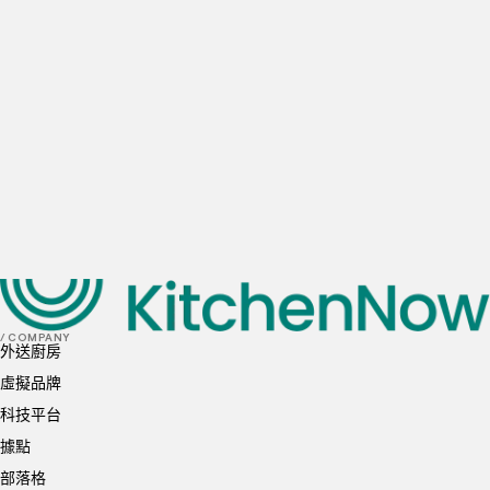
每日估計的餐廳外送單量
0
訂單
1-10
訂單
10-20
訂單
20-50
訂單
50+
訂單
首選地點
我已閱讀並理解並同意
隱私政策
和
Cookie 政策
送出
/ COMPANY
外送廚房
虛擬品牌
科技平台
據點
部落格