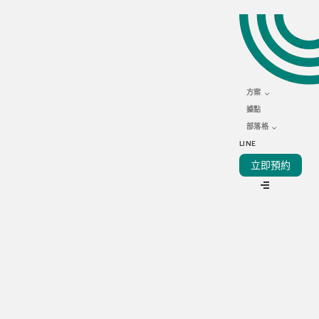
MAY 20, 2022
餐廳成功關鍵！教您10招
掌握社群媒體行銷
方案
據點
部落格
LINE
立即預約
VIEW ALL
正尋求改善您的餐廳社群媒體帳號形象的方法？以下我們將為
您提供餐廳社群媒體行銷的 10 個技巧，助您通過餐廳社群媒體
行銷，全面提升品牌認知度、銷售額和客戶忠誠度。
想在2022年獲得成功？餐廳的社群媒體行