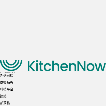
每日估計的餐廳外送單量
0
訂單
1-10
訂單
10-20
訂單
20-50
訂單
50+
訂單
首選地點
我已閱讀並理解並同意
隱私政策
和
Cookie 政策
送出
/ COMPANY
外送廚房
虛擬品牌
科技平台
據點
部落格