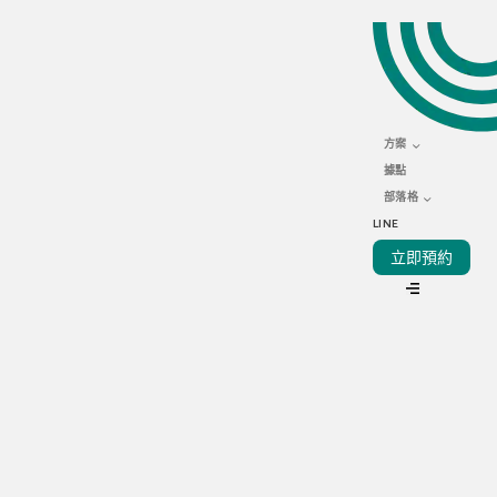
OCTOBER 26, 2023
餐飲業最新趨勢 一文詳解
虛擬品牌
方案
據點
部落格
LINE
立即預約
VIEW ALL
過往幾年，許多行業都受到疫情的衝擊，因應防疫措施和社交
距離等限制，餐飲業首當其衝受到最大影響。爲了適應多變的
環境和行業趨勢，不少餐廳在接連影響下開始轉型，不再以提
供内用爲主，改以靈活性較高的外送生意爲主，減少人力成
本，而且不用兼顧實體門店的運作。外送市場開業方便，而且
不需要太高的門檻，因而競爭比起傳統餐飲業更為激烈。到底
要怎樣才能在龐大的競爭中脫穎而出呢？細閲下文，Kitchen
Now爲你詳解什麽是「虛擬品牌」，還有如何助你在餐飲業外