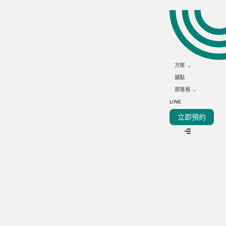
NOVEMBER 26, 2021
外送平台經營小撇步：10
個外送App銷售技巧
方案
據點
部落格
LINE
立即預約
VIEW ALL
利用第三方外送平台銷售餐點，是您的正確決定。與世界各地
的外送平台一樣，Foodpanda、Uber Eats、Foodomo等外送
平台近年在台灣快速崛起。您還在想台灣有多少人在外送平台
上訂餐嗎？
台灣外送平台的每月信用卡消費，在本年4月已突破
600萬筆
。